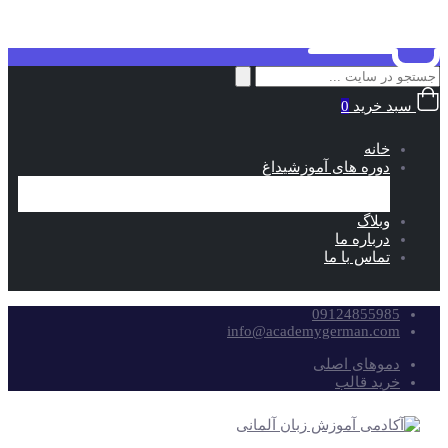
جستجو
برای:
سبد خرید
0
خانه
دوره های آموزشی
داغ
خود آموز
آمادگی آزمون
وبلاگ
درباره ما
تماس با ما
09124855985
info@academygerman.com
دموهای اصلی
خرید قالب