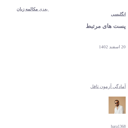
بعدی
مکالمه زبان
انگلیسی
پست های مرتبط
20 اسفند 1402
آمادگی آزمون تافل
hara1368