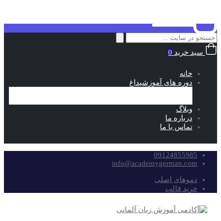
جستجو
برای:
سبد خرید
0
خانه
دوره های آموزشی
داغ
خود آموز
آمادگی آزمون
وبلاگ
درباره ما
تماس با ما
09124855985
info@academygerman.com
دموهای اصلی
خرید قالب