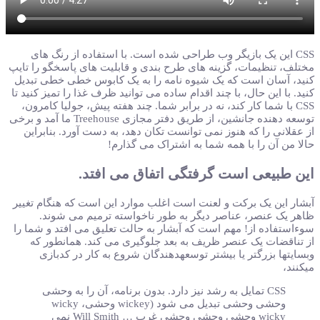
CSS این یک بازیگر وب طراحی شده است. با استفاده از رنگ های
مختلف، تنظیمات، گزینه های طرح بندی و قابلیت های پاسخگو را تایپ
کنید، آسان است که یک شیوه نامه را به یک کابوس خطی خطی تبدیل
کنید. با این حال، با چند اقدام ساده می توانید ظرف غذا را تمیز کنید تا
CSS با شما کار کند، نه در برابر شما. چند هفته پیش، جولیا کامرون،
توسعه دهنده جانشین، از طریق دفتر مجازی Treehouse ما آمد و برخی
از عقلانی را که هنوز نمی توانست تکان دهد، به دست آورد. بنابراین
حالا من آن را با همه شما به اشتراک می گذارم!
این طبیعی است گرفتگی اتفاق می افتد.
آبشار این یک برکت و لعنت است اغلب موارد این است که هنگام تغییر
ظاهر یک عنصر، عناصر دیگر به طور ناخواسته ترمیم می شوند.
سوءاستفاده از! مهم است که آبشار به حالت تعلیق می افتد و شما را
از تناقضات یک عنصر ظریف به بعد جلوگیری می کند. همانطور که
وبسایتها بزرگتر یا بیشتر توسعهدهندگان شروع به کار در کدبازی
میکنند،
CSS تمایل به رشد نیز دارد. بدون برنامه، آن را به وحشی
وحشی وحشی تبدیل می شود (wickey وحشی، wicky
wicky وحشی وحشی وحشی غرب … Will Smith نمی