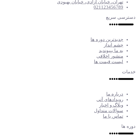
تهران، خیابان آزادی، خیابان بهبودی
021123456789
دسترسی سریع
جدیدترین دوره ها
چشم انداز
به ما بپیوندید
منشور اخلافی
لیست قیمت ها
خدمات
درباره ما
رویدادهای آتی
وبلاگ و اخبار
سوالات متداول
تماس با ما
دوره ها