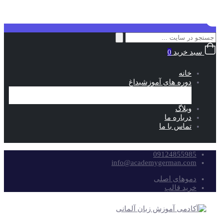
جستجو
برای:
سبد خرید
0
خانه
دوره های آموزشی
داغ
خود آموز
آمادگی آزمون
وبلاگ
درباره ما
تماس با ما
09124855985
info@academygerman.com
دموهای اصلی
خرید قالب