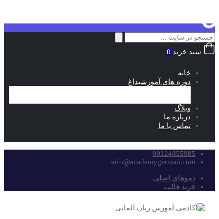
جستجو
برای:
سبد خرید
0
خانه
دوره های آموزشی
داغ
خود آموز
آمادگی آزمون
وبلاگ
درباره ما
تماس با ما
09124855985
info@academygerman.com
دموهای اصلی
خرید قالب