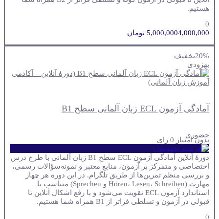
هستیم.
0
4,000,000 تومان
5,000,000
20%
تخفیف
به
زودی
آمادگی آزمون ECL زبان آلمانی سطح B1
حضوری
بدون امتیاز
0 رای
دورهٔ آنلاین آمادگی آزمون ECL سطح B1 زبان آلمانی با طرح درس
اختصاصی و متمرکز بر آزمون، منابع معتبر و نمونه‌سؤالات رسمی،
و بررسی منظم تمرین‌ها از طریق تلگرام. در این دوره هر چهار
مهارت (Hören، Lesen، Schreiben و Sprechen) متناسب با
استاندارد آزمون ECL تقویت می‌شود و با رفع اشکال آنلاین تا
قبولی در آزمون و تسلطی فراتر از B1 همراه شما هستیم.
0