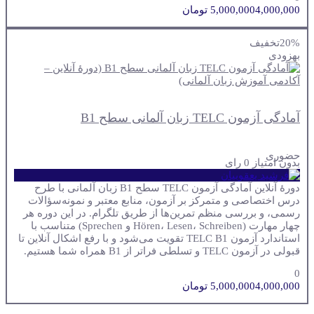
4,000,000 تومان
5,000,000
20%
تخفیف
به
زودی
آمادگی آزمون TELC زبان آلمانی سطح B1
حضوری
بدون امتیاز
0 رای
دورهٔ آنلاین آمادگی آزمون TELC سطح B1 زبان آلمانی با طرح
درس اختصاصی و متمرکز بر آزمون، منابع معتبر و نمونه‌سؤالات
رسمی، و بررسی منظم تمرین‌ها از طریق تلگرام. در این دوره هر
چهار مهارت (Hören، Lesen، Schreiben و Sprechen) متناسب با
استاندارد آزمون TELC B1 تقویت می‌شود و با رفع اشکال آنلاین تا
قبولی در آزمون TELC و تسلطی فراتر از B1 همراه شما هستیم.
0
4,000,000 تومان
5,000,000