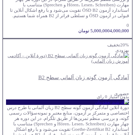
مهارت (Hören، Lesen، Schreiben و Sprechen) متناسب با
استاندارد آزمون ÖSD B2 تقویت می‌شود و با رفع اشکال آنلاین تا
قبولی در آزمون ÖSD و تسلطی فراتر از B2 همراه شما هستیم.
0
4,000,000 تومان
5,000,000
20%
تخفیف
به
زودی
آمادگی آزمون گوته زبان آلمانی سطح B2
حضوری
بدون امتیاز
0 رای
دورهٔ آنلاین آمادگی آزمون گوته سطح B2 زبان آلمانی با طرح درس
اختصاصی و متمرکز بر آزمون، منابع معتبر و نمونه‌سؤالات رسمی
گوته، و بررسی منظم تمرین‌ها از طریق تلگرام. در این دوره هر
چهار مهارت (Hören، Lesen، Schreiben و Sprechen) متناسب با
استاندارد Goethe-Zertifikat B2 تقویت می‌شود و با رفع اشکال
آنلاین تا قبولی در آزمون گوته و تسلطی فراتر از B2 همراه شما