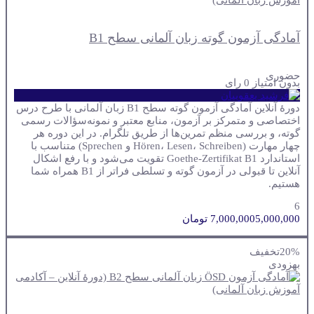
آمادگی آزمون گوته زبان آلمانی سطح B1
حضوری
بدون امتیاز
0 رای
دورهٔ آنلاین آمادگی آزمون گوته سطح B1 زبان آلمانی با طرح درس
اختصاصی و متمرکز بر آزمون، منابع معتبر و نمونه‌سؤالات رسمی
گوته، و بررسی منظم تمرین‌ها از طریق تلگرام. در این دوره هر
چهار مهارت (Hören، Lesen، Schreiben و Sprechen) متناسب با
استاندارد Goethe-Zertifikat B1 تقویت می‌شود و با رفع اشکال
آنلاین تا قبولی در آزمون گوته و تسلطی فراتر از B1 همراه شما
هستیم.
6
5,000,000 تومان
7,000,000
20%
تخفیف
به
زودی