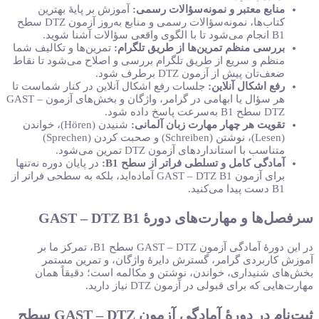
منابع معتبر و نمونه‌سؤالات رسمی:
آموزش بر پایهٔ بهترین
کتاب‌ها، نمونه‌سؤالات رسمی و منابع به‌روز آزمون DTZ سطح
B1 انجام می‌شود تا با الگوی واقعی سؤالات آشنا شوید.
بررسی منظم تمرین‌ها از طریق تلگرام:
تمرین‌ها و تکالیف شما
منظم و سریع از طریق تلگرام بررسی و اصلاح می‌شود تا نقاط
ضعف‌تان پیش از آزمون DTZ برطرف شود.
رفع اشکال آنلاین:
جلسات رفع اشکال آنلاین در کنار شماست تا
هر سؤال یا ابهامی در گرامر، واژگان و بخش‌های آزمون GAST –
DTZ سطح B1 به‌سرعت پاسخ داده شود.
تقویت هر چهار مهارت زبان آلمانی:
شنیدن (Hören)، خواندن
(Lesen)، نوشتن (Schreiben) و صحبت کردن (Sprechen)
متناسب با استانداردهای آزمون DTZ تمرین می‌شود.
آمادگی کامل و تسلطی فراتر از سطح B1:
در پایان دوره نه‌تنها
برای آزمون GAST – DTZ B1 آماده‌اید، بلکه به سطحی فراتر از
B1 دست پیدا می‌کنید.
سرفصل‌ها و مهارت‌های دورهٔ GAST – DTZ B1
در این دورهٔ آمادگی آزمون GAST – DTZ سطح B1، تمرکز ما بر
آموزش کاربردی گرامر، گسترش دایرهٔ واژگان، و تمرین مستمر
بخش‌های شنیداری، خواندن، نوشتن و مکالمه است؛ دقیقاً همان
مهارت‌هایی که برای قبولی در آزمون DTZ نیاز دارید.
ثبت‌نام در دورهٔ آمادگی آزمون GAST – DTZ سطح