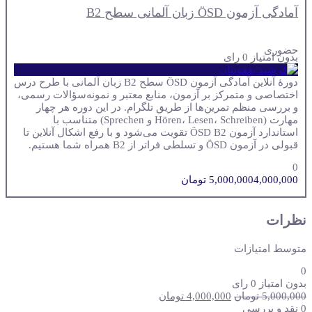
آمادگی آزمون ÖSD زبان آلمانی سطح B2
حضوری
بدون امتیاز
0 رای
دورهٔ آنلاین آمادگی آزمون ÖSD سطح B2 زبان آلمانی با طرح درس
اختصاصی و متمرکز بر آزمون، منابع معتبر و نمونه‌سؤالات رسمی،
و بررسی منظم تمرین‌ها از طریق تلگرام. در این دوره هر چهار
مهارت (Hören، Lesen، Schreiben و Sprechen) متناسب با
استاندارد آزمون ÖSD B2 تقویت می‌شود و با رفع اشکال آنلاین تا
قبولی در آزمون ÖSD و تسلطی فراتر از B2 همراه شما هستیم.
0
4,000,000 تومان
5,000,000
نظرات
متوسط امتیازات
0
بدون امتیاز
0 رای
قیمت
قیمت
5,000,000
تومان
4,000,000
تومان
اصلی:
فعلی:
0 نقد و بررسی