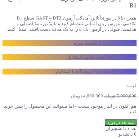
B1
همین حالا در دورهٔ آنلاین آمادگی آزمون GAST – DTZ سطح B1
آکادمی آموزش زبان آلمانی ثبت‌نام کنید و با یک برنامهٔ اصولی و
هدفمند، قبولی در آزمون DTZ را به یک هدف دست‌یافتنی تبدیل کنید.
پیشگفتار
معرفی و مقدمه دوره
فصل
اول
راهکارهای قالب استادیار
فصل
دوم
راه اندازی فروشگاه با استادیار
قیمت
قیمت
قیمت
5,000,000
تومان
4,000,000
تومان
اصلی:
فعلی:
هم اکنون در انبار موجود نیست - اما میتوانید این محصول را پیش خرید
5,000,000 تومان
4,000,000 تومان.
کنید
بود.
آمادگی
ثبت نام در دوره
آزمون
تعداد دانشجویان
DTZ
0 دانشجو
زبان