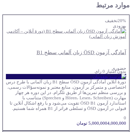
موارد مرتبط
20%
تخفیف
به
زودی
آمادگی آزمون ÖSD زبان آلمانی سطح B1
حضوری
بدون امتیاز
0 رای
دورهٔ آنلاین آمادگی آزمون ÖSD سطح B1 زبان آلمانی با طرح درس
اختصاصی و متمرکز بر آزمون، منابع معتبر و نمونه‌سؤالات رسمی،
و بررسی منظم تمرین‌ها از طریق تلگرام. در این دوره هر چهار
مهارت (Hören، Lesen، Schreiben و Sprechen) متناسب با
استاندارد آزمون ÖSD B1 تقویت می‌شود و با رفع اشکال آنلاین تا
قبولی در آزمون ÖSD و تسلطی فراتر از B1 همراه شما هستیم.
0
4,000,000 تومان
5,000,000