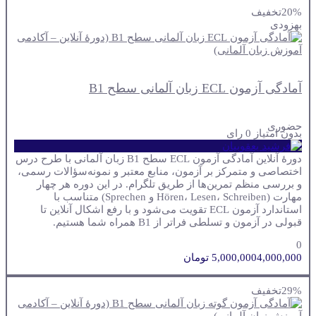
20%
تخفیف
به
زودی
آمادگی آزمون ECL زبان آلمانی سطح B1
حضوری
بدون امتیاز
0 رای
دورهٔ آنلاین آمادگی آزمون ECL سطح B1 زبان آلمانی با طرح درس
اختصاصی و متمرکز بر آزمون، منابع معتبر و نمونه‌سؤالات رسمی،
و بررسی منظم تمرین‌ها از طریق تلگرام. در این دوره هر چهار
مهارت (Hören، Lesen، Schreiben و Sprechen) متناسب با
استاندارد آزمون ECL تقویت می‌شود و با رفع اشکال آنلاین تا
قبولی در آزمون و تسلطی فراتر از B1 همراه شما هستیم.
0
4,000,000 تومان
5,000,000
29%
تخفیف