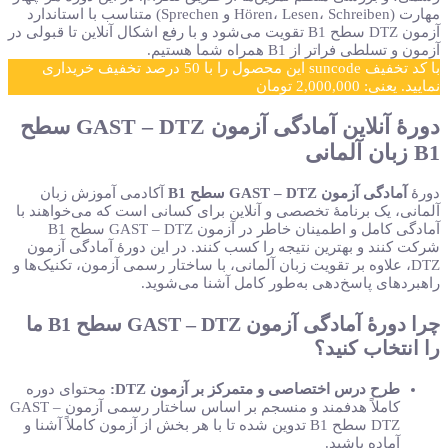
مهارت (Hören، Lesen، Schreiben و Sprechen) متناسب با استاندارد
آزمون DTZ سطح B1 تقویت می‌شود و با رفع اشکال آنلاین تا قبولی در
آزمون و تسلطی فراتر از B1 همراه شما هستیم.
با کد تخفیف suncode این محصول را با 50 درصد تخفیف خریداری
نمایید. یعنی:
2,000,000 تومان
دورهٔ آنلاین آمادگی آزمون GAST – DTZ سطح
B1 زبان آلمانی
دورهٔ
آمادگی آزمون GAST – DTZ سطح B1
آکادمی آموزش زبان
آلمانی، یک برنامهٔ تخصصی و آنلاین برای کسانی است که می‌خواهند با
آمادگی کامل و اطمینان خاطر در آزمون GAST – DTZ سطح B1
شرکت کنند و بهترین نتیجه را کسب کنند. در این دورهٔ آمادگی آزمون
DTZ، علاوه بر تقویت زبان آلمانی، با ساختار رسمی آزمون، تکنیک‌ها و
راهبردهای پاسخ‌دهی به‌طور کامل آشنا می‌شوید.
چرا دورهٔ آمادگی آزمون GAST – DTZ سطح B1 ما
را انتخاب کنید؟
طرح درس اختصاصی و متمرکز بر آزمون DTZ:
محتوای دوره
کاملاً هدفمند و منسجم بر اساس ساختار رسمی آزمون GAST –
DTZ سطح B1 تدوین شده تا با هر بخش از آزمون کاملاً آشنا و
آماده باشید.