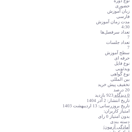
نوع دوره
آلمانی
حضوری
سطح
زبان آموزش
B1
فارسی
عدد
مدت زمان آموزش
4:30
تعداد سرفصل‌ها
7
تعداد جلسات
7
سطح آموزش
حرفه ای
نوع فایل
ویدئویی
نوع گواهی
بین المللی
تخفیف پیش خرید
20 درصد
0 دیدگاه
923 بازدید
تاریخ انتشار: 2 آذر 1404
تاریخ بروزرسانی: 13 اردیبهشت 1403
امتیاز کاربران:
بدون امتیاز
0 رای
دسته بندی
آمادگی آزمون
/