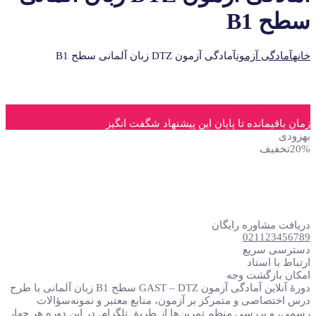
سطح B1
خانه
آمادگی آزمون
آمادگی آزمون DTZ زبان آلمانی سطح B1
1,000,000 تومان تخفیف
زمان باقیمانده تا پایان این پیشنهاد شگفت انگیز
به
زودی
20%
تخفیف
دریافت مشاوره رایگان
021123456789
دسترسی سریع
ارتباط با استاد
امکان بازگشت وجه
دورهٔ آنلاین آمادگی آزمون GAST – DTZ سطح B1 زبان آلمانی با طرح
درس اختصاصی و متمرکز بر آزمون، منابع معتبر و نمونه‌سؤالات
رسمی، و بررسی منظم تمرین‌ها از طریق تلگرام. در این دوره هر چهار