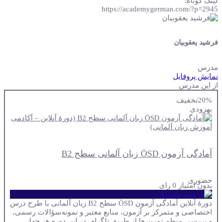
لینک کوتاه:
https://academygerman.com/?p=2945
فرشید یعقوبیان
مدرس
نمایش پروفایل
از این مدرس
20%
تخفیف
به
زودی
آمادگی آزمون ÖSD زبان آلمانی سطح B2
حضوری
بدون امتیاز
0 رای
دورهٔ آنلاین آمادگی آزمون ÖSD سطح B2 زبان آلمانی با طرح درس
اختصاصی و متمرکز بر آزمون، منابع معتبر و نمونه‌سؤالات رسمی،
و بررسی منظم تمرین‌ها از طریق تلگرام. در این دوره هر چهار